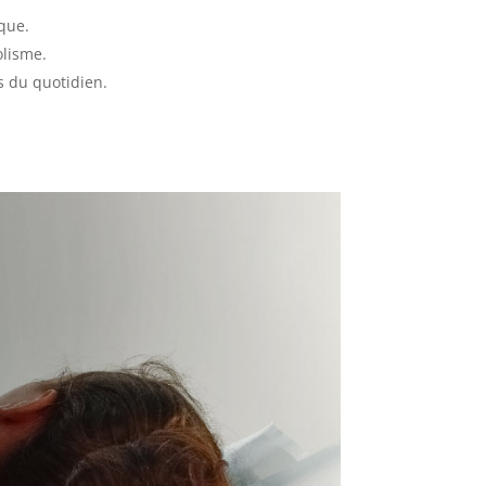
ique.
olisme.
s du quotidien.