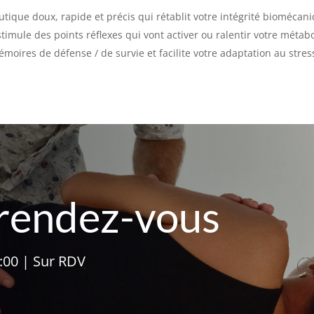
utique doux, rapide et précis qui rétablit votre intégrité biomécan
imule des points réflexes qui vont activer ou ralentir votre métab
oires de défense / de survie et facilite votre adaptation au stres
rendez-vous
0:00 | Sur RDV